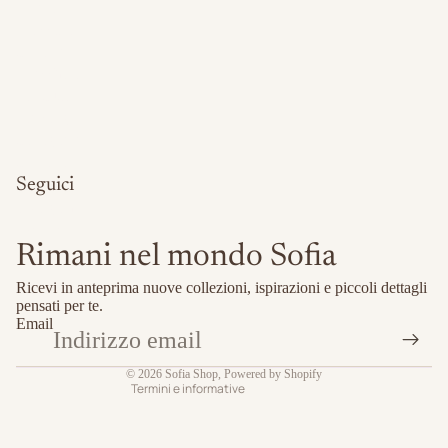
Anelli
Bracciali
Collane
Orecchini
Ear Cuff
Piercing
Cavigliere
Contatti
Seguici
Instagram
TikTok
Rimani nel mondo Sofia
Informativa sulla privacy
Ricevi in anteprima nuove collezioni, ispirazioni e piccoli dettagli
Informativa sui rimborsi
pensati per te.
Email
Termini e condizioni del servizio
Recapiti
© 2026
Sofia Shop
, Powered by Shopify
Termini e informative