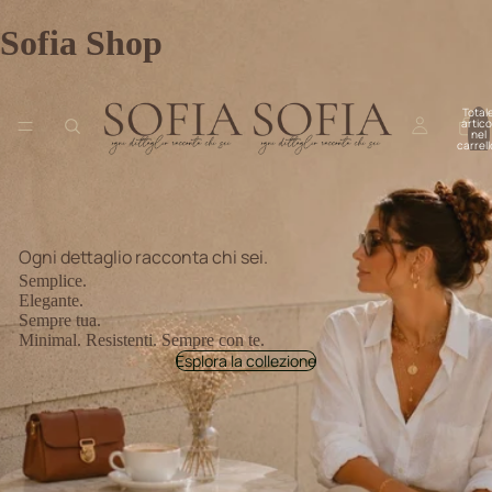
Sofia Shop
Total
articol
nel
carrell
0
Ogni dettaglio racconta chi sei.
Semplice.
Elegante.
Sempre tua.
Minimal. Resistenti. Sempre con te.
Esplora la collezione